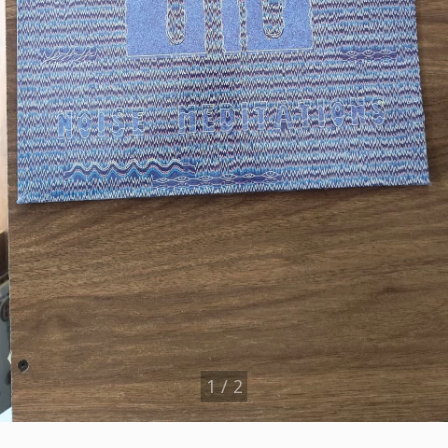
1
/
2