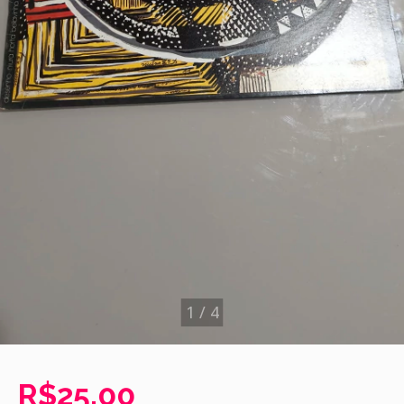
1
/
4
R$25,00