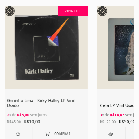
78
%
OFF
Geninho Lima - Kirky Halley LP Vinil
Usado
Célia LP Vinil Usado
2
x de
R$5,00
sem juros
3
x de
R$16,67
sem jur
R$10,00
R$50,00
R$45,00
R$120,00